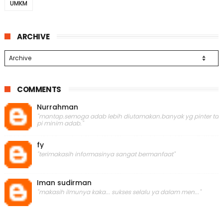
UMKM
ARCHIVE
COMMENTS
Nurrahman
"mantap.semoga adab lebih diutamakan.banyak yg pinter ta
pi minim adab."
fy
"terimakasih informasinya sangat bermanfaat"
Iman sudirman
"makasih ilmunya kaka... sukses selalu ya dalam men..."