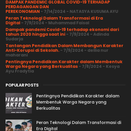
DAMPAK PANDEMIC GLOBAL COVID-19 TERHADAP
PERDAGANGAN DAN
PEREKONOMIAN
- 7/14/2024
- NATASYA KUSUMA AYU
Peran Teknologi Dalam Transformasi di Era
Digital
- 7/9/2024
- Muhammad Faisal
Dampak pandemi Covid-19 terhadap ekonomi dari
tahun 2020 hingga saat ini
- 7/9/2024
- Adinda
Sudarja
Tantangan Pendidikan Dalam Membangun Karakter
Anti-Korupsi di Sekolah.
- 7/9/2024
- dellia nur
maharani
Pentingnya Pendidikan Karakter dalam Membentuk
Warga Negara yang Berkualitas
- 7/8/2024
- Kesya
Ayu Fradytia
POPULAR POSTS
Pentingnya Pendidikan Karakter dalam
Membentuk Warga Negara yang
Berkualitas
Peran Teknologi Dalam Transformasi di
Era Digital